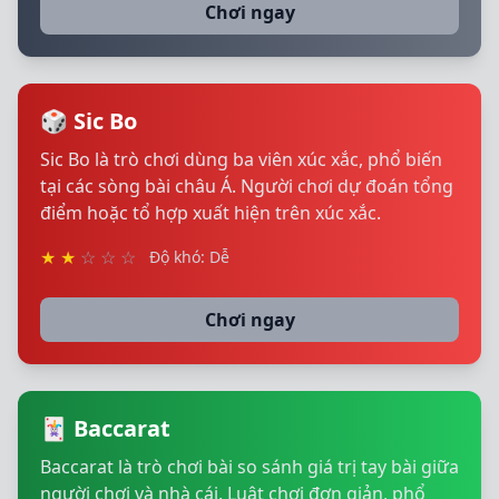
Chơi ngay
🎲 Sic Bo
Sic Bo là trò chơi dùng ba viên xúc xắc, phổ biến
tại các sòng bài châu Á. Người chơi dự đoán tổng
điểm hoặc tổ hợp xuất hiện trên xúc xắc.
★
★
☆
☆
☆
Độ khó: Dễ
Chơi ngay
🃏 Baccarat
Baccarat là trò chơi bài so sánh giá trị tay bài giữa
người chơi và nhà cái. Luật chơi đơn giản, phổ