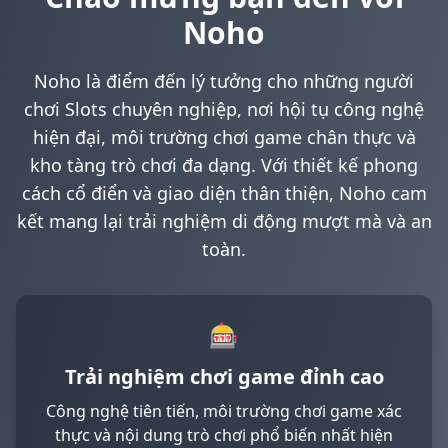
29/06/2026 Nguyen*** thang lon 5,900,000 VND 🔥
Noho
29/06/2026 Mac*** nhan thuong 650,000 VND ✨
29/06/2026 Di*** rut tien thanh cong 3,050,000 VND 🏦
Noho là điểm đến lý tưởng cho những người
29/06/2026 NguyenH*** nhan hoan tra 550,000 VND 💵
chơi Slots chuyên nghiệp, nơi hội tụ công nghệ
29/06/2026 MacG*** rut tien thanh cong 3,850,000 VND ✅
29/06/2026 MacC*** nhan hoan tra 150,000 VND 🔄
hiện đại, môi trường chơi game chân thực và
29/06/2026 Ch*** nhan hoan tra 500,000 VND 💵
kho tàng trò chơi đa dạng. Với thiết kế phong
29/06/2026 NguyenHo*** nhan hoan tra 400,000 VND 🔄
cách cổ điển và giao diện thân thiện, Noho cam
29/06/2026 Ton*** thang lon 11,700,000 VND 💰
kết mang lại trải nghiệm di động mượt mà và an
29/06/2026 Cha*** nhan hoan tra 200,000 VND 🔄
toàn.
29/06/2026 MacH*** nhan hoan tra 50,000 VND 🎊
29/06/2026 NguyenHoa*** rut tien thanh cong 4,750,000 
29/06/2026 NguyenT*** nhan hoan tra 700,000 VND 💵
29/06/2026 Ha*** no hu 20,000,000 VND 🎰
🎰
29/06/2026 Die*** nhan hoan tra 550,000 VND 🎊
Trải nghiệm chơi game đỉnh cao
29/06/2026 NguyenTr*** nhan thuong 600,000 VND ✨
29/06/2026 Han*** thang lon 8,100,000 VND 🏆
Công nghệ tiên tiến, môi trường chơi game xác
29/06/2026 NguyenTra*** no hu 67,500,000 VND 🚀
thực và nội dung trò chơi phổ biến nhất hiện
29/06/2026 NguyenHoan*** rut tien thanh cong 7,500,000