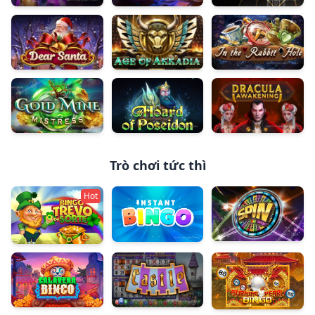
10,001 Nights
Here Kitty Kitty
Great Gold
Dear Santa
Age Of Akkadia
In The Rabbit Hole
Gold Mine Mistress
Hoard of Poseidon
Dracula Awakening
Trò chơi tức thì
Hot
Spin Bingo
Instant Bingo
Bingo Trevo da Sorte
Castle
Calavera Bingo
Burning Pearl Bingo