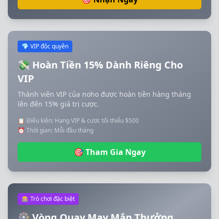
💎 VIP độc quyền
💸 Hoàn Tiền 15% Dành Riêng Cho
VIP
Thành viên VIP của noho được hoàn tiền hàng tháng
lên đến 15% giá trị cược.
📋 Điều kiện: Hạng VIP & cược tối thiểu $500
⏰ Thời gian: Mỗi đầu tháng
🎯 Tham Gia Ngay
🎰 Trò chơi đặc biệt
🎡 Vòng Quay May Mắn Thưởng