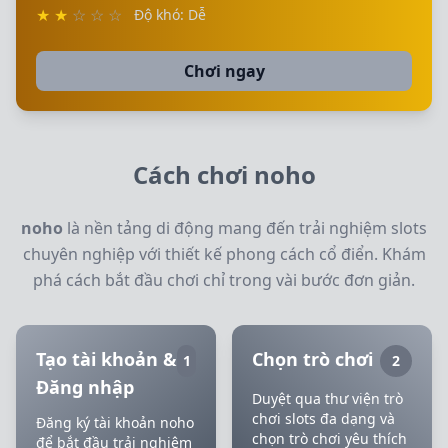
★
★
☆
☆
☆
Độ khó: Dễ
Chơi ngay
Cách chơi noho
noho
là nền tảng di động mang đến trải nghiệm slots
chuyên nghiệp với thiết kế phong cách cổ điển. Khám
phá cách bắt đầu chơi chỉ trong vài bước đơn giản.
Tạo tài khoản &
Chọn trò chơi
1
2
Đăng nhập
Duyệt qua thư viện trò
chơi slots đa dạng và
Đăng ký tài khoản noho
chọn trò chơi yêu thích
để bắt đầu trải nghiệm