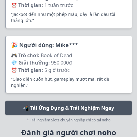
⏰ Thời gian:
1 tuần trước
“Jackpot đến như một phép màu, đây là lần đầu tôi
thắng lớn.”
🎉 Người dùng: Mike***
🎮 Trò chơi:
Book of Dead
💎 Giải thưởng:
950.000₫
⏰ Thời gian:
5 giờ trước
“Giao diện cuốn hút, gameplay mượt mà, rất dễ
nghiện.”
📲 Tải Ứng Dụng & Trải Nghiệm Ngay
* Trải nghiệm Slots chuyên nghiệp chỉ có tại noho
Đánh giá người chơi noho