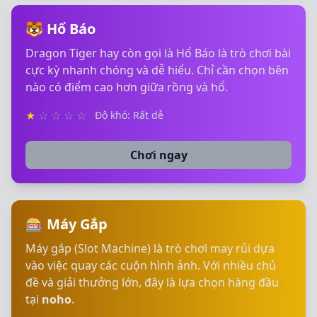
🐯 Hổ Báo
Dragon Tiger hay còn gọi là Hổ Báo là trò chơi bài
cực kỳ nhanh chóng và dễ hiểu. Chỉ cần chọn bên
nào có điểm cao hơn giữa rồng và hổ.
★
☆
☆
☆
☆
Độ khó: Rất dễ
Chơi ngay
🎰 Máy Gắp
Máy gắp (Slot Machine) là trò chơi may rủi dựa
vào việc quay các cuộn hình ảnh. Với nhiều chủ
đề và giải thưởng lớn, đây là lựa chọn hàng đầu
tại
noho
.